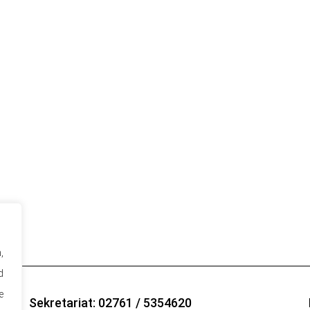
,
d
e
Sekretariat: 02761 / 5354620